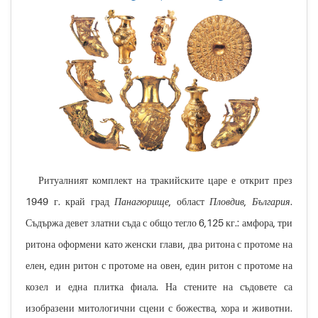
Ритуалният комплект на тракийските царе е открит през
1949 г. край град
Панагюрище
, област
Пловдив
,
България
.
Съдържа девет златни съда с общо тегло 6,125 кг.: амфора, три
ритона оформени като женски глави, два ритона с протоме на
елен, един ритон с протоме на овен, един ритон с протоме на
козел и една плитка фиала. На стените на съдовете са
изобразени митологични сцени с божества, хора и животни.