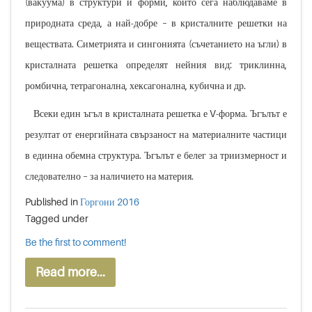
(вакуума) в структури и форми, които сега наблюдаваме в
природната среда, а най-добре – в кристалните решетки на
веществата. Симетрията и сингонията (съчетанието на ъгли) в
кристалната решетка определят нейния вид: триклинна,
ромбична, тетрагонална, хексагонална, кубична и др.
Всеки един ъгъл в кристалната решетка е V-форма. Ъгълът е
резултат от енергийната свързаност на материалните частици
в единна обемна структура. Ъгълът е белег за триизмерност и
следователно – за наличието на материя.
Published in
Горгони 2016
Tagged under
Be the first to comment!
Read more...