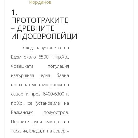
Йорданов
1.
ПРОТОТРАКИТЕ
– ДРЕВНИТЕ
ИНДОЕВРОПЕЙЦИ
След напускането на
Едем около 6500 г. пр.Хр.,
човешката популация
извършила една бавна
постъпателна миграция на
север и през 6400-6300 г.
пр.Хр. се установила на
Балканския полуостров.
Първите групи селища са в
Тесалия, Елада, и на север –