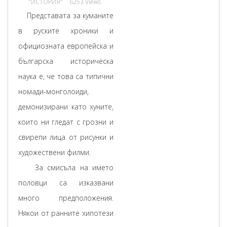
"ИСТОРИЯ"
6253 Views
Представата за куманите
в руските хроники и
официозната европейска и
българска историческа
наука е, че това са типични
номади-монголоиди,
демонизирани като хуните,
които ни гледат с грозни и
свирепи лица от рисунки и
художествени филми.
За смисъла на името
половци са изказвани
много предположения.
Някои от ранните хипотези