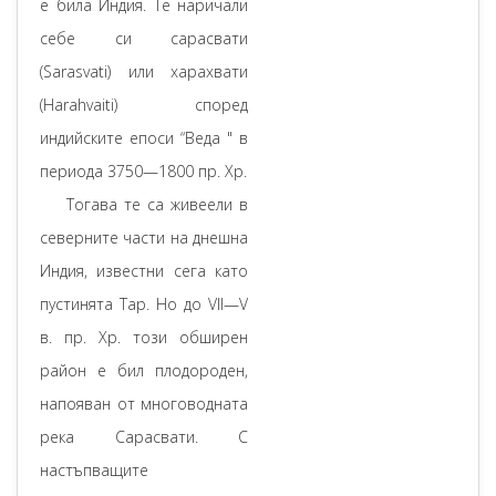
е била Индия. Те наричали
себе си сарасвати
(Sarasvati) или харахвати
(Harahvaiti) според
индийските епоси “Веда " в
периода 3750—1800 пр. Хр.
Тогава те са живеели в
северните части на днешна
Индия, известни сега като
пустинята Тар. Но до VII—V
в. пр. Хр. този обширен
район е бил плодороден,
напояван от многоводната
река Сарасвати. С
настъпващите