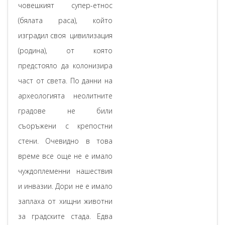
човешкият супер-етнос
(бялата раса), който
изградил своя цивилизация
(родина), от която
предстояло да колонизира
част от света. По данни на
археологията неолитните
градове не били
съоръжени с крепостни
стени. Очевидно в това
време все още не е имало
чуждоплеменни нашествия
и инвазии. Дори не е имало
заплаха от хищни животни
за градските стада. Едва