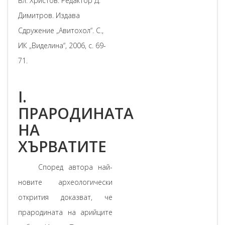
Вл. Христов. Редактор Д.
Димитров. Издава
Сдружение „Авитохол“. С.,
ИК „Виделина“, 2006, с. 69-
71.
I.
ПРАРОДИНАТА
НА
ХЪРВАТИТЕ
Според автора най-
новите археологически
открития доказват, че
прародината на арийците