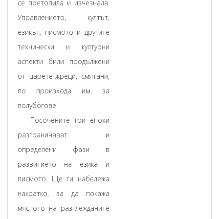
се претопила и изчезнала.
Управлението, култът,
езикът, писмото и другите
технически и културни
аспекти били продължени
от царете-жреци, смятани,
по произхода им, за
полубогове.
Посочените три епохи
разграничават и
определени фази в
развитието на езика и
писмото. Ще ги набележа
накратко, за да покажа
мястото на разглежданите