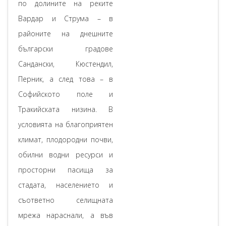
по долините на реките
Вардар и Струма – в
районите на днешните
български градове
Сандански, Кюстендил,
Перник, а след това – в
Софийското поле и
Тракийската низина. В
условията на благоприятен
климат, плодородни почви,
обилни водни ресурси и
просторни пасища за
стадата, населението и
съответно селищната
мрежа нараснали, а във