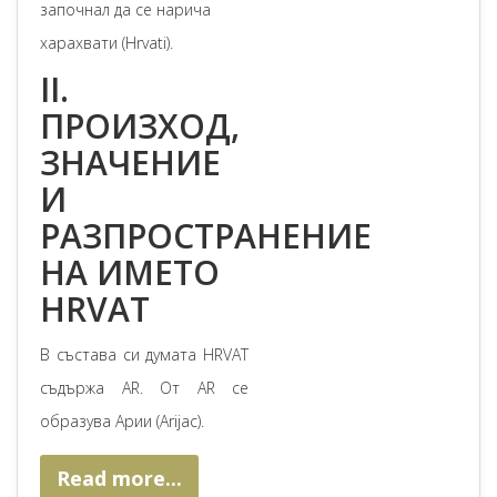
започнал да се нарича
харахвати (Hrvati).
II.
ПРОИЗХОД,
ЗНАЧЕНИЕ
И
РАЗПРОСТРАНЕНИЕ
НА ИМЕТО
HRVAT
В състава си думата HRVAT
съдържа AR. От AR се
образува Арии (Arijac).
Read more...