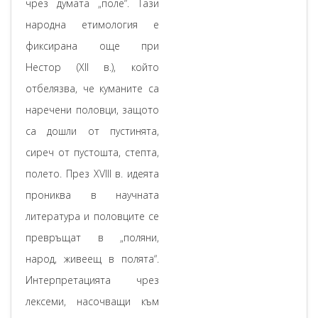
чрез думата „поле“. Тази
народна етимология е
фиксирана още при
Нестор (XII в.), който
отбелязва, че куманите са
наречени половци, защото
са дошли от пустинята,
сиреч от пустошта, степта,
полето. През XVIII в. идеята
прониква в научната
литература и половците се
превръщат в „поляни,
народ, живеещ в полята“.
Интерпретацията чрез
лексеми, насочващи към