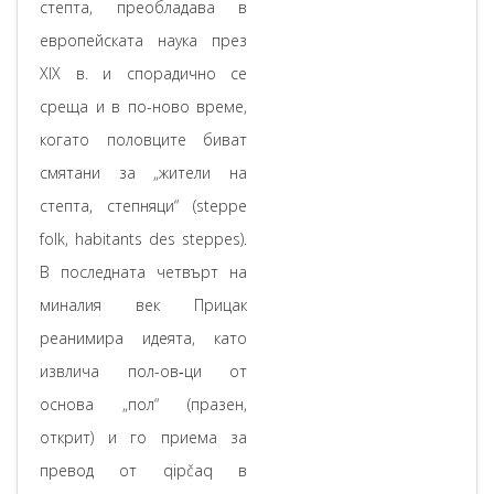
степта, преобладава в
европейската наука през
ХІХ в. и спорадично се
среща и в по-ново време,
когато половците биват
смятани за „жители на
степта, степняци“ (steppe
folk, habitants des steppes).
В последната четвърт на
миналия век Прицак
реанимира идеята, като
извлича пол-ов‐ци от
основа „пол“ (празен,
открит) и го приема за
превод от qipčaq в