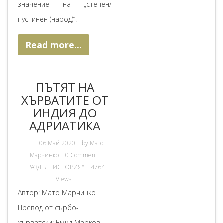
значение на „степен/
пустинен (народ)“.
Read more...
ПЪТЯТ НА
ХЪРВАТИТЕ ОТ
ИНДИЯ ДО
АДРИАТИКА
06 Май 2020
by
Мато
Марчинко
0 Comment
РАЗДЕЛ "ИСТОРИЯ"
4764
Views
Автор: Мато Марчинко
Превод от сърбо-
хърватски: Емил Марков