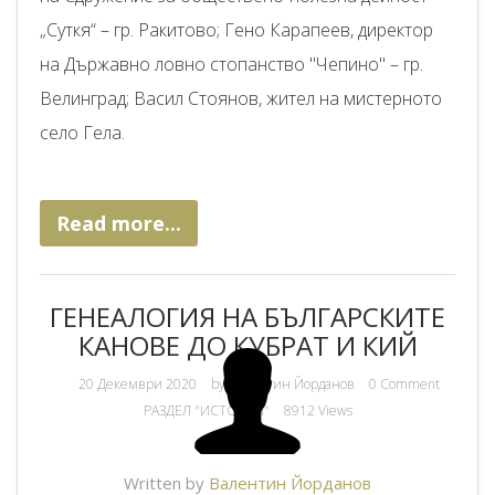
„Суткя“ – гр. Ракитово; Гено Карапеев, директор
на Държавно ловно стопанство "Чепино" – гр.
Велинград; Васил Стоянов, жител на мистерното
село Гела.
Read more...
ГЕНЕАЛОГИЯ НА БЪЛГАРСКИТЕ
КАНОВЕ ДО КУБРАТ И КИЙ
20 Декември 2020
by
Валентин Йорданов
0 Comment
РАЗДЕЛ "ИСТОРИЯ"
8912 Views
Written by
Валентин Йорданов