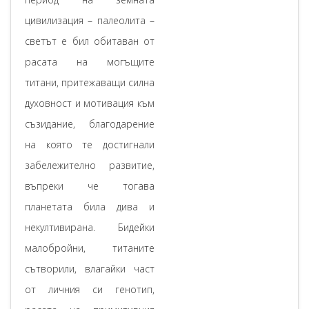
цивилизация – палеолита –
светът е бил обитаван от
расата на могъщите
титани, притежаващи силна
духовност и мотивация към
съзидание, благодарение
на която те достигнали
забележително развитие,
въпреки че тогава
планетата била дива и
некултивирана. Бидейки
малобройни, титаните
сътворили, влагайки част
от личния си генотип,