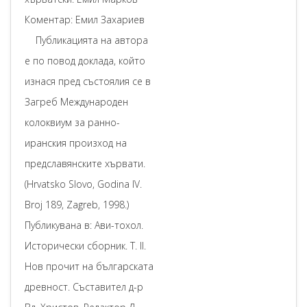
Коментар: Емил Захариев
Публикацията на автора
е по повод доклада, който
изнася пред състоялия се в
Загреб Международен
колоквиум за ранно-
иранския произход на
предславянските хървати.
(Hrvatsko Slovo, Godina IV.
Broj 189, Zagreb, 1998.)
Публикувана в: Ави-тохол.
Исторически сборник. Т. II.
Нов прочит на българската
древност. Съставител д-р