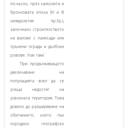
по-късно, през халколита и
бронзовата епоха (IV и III
хилядолетия пр.Хр.),
започнало строителството
на валове с палисади или
трънени огради и дълбоки
ровове. /пак там/.
При продължаващото
увеличаване на
популацията взел да се
усеща недостиг на
усвоената територия. Това
довело до разширяване на
обитанието, което пък
породило географско