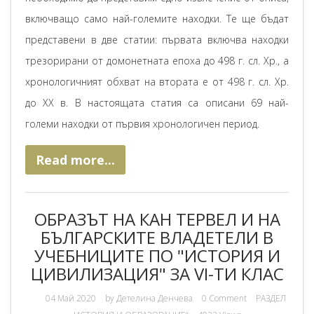
включващо само най-големите находки. Те ще бъдат
представени в две статии: първата включва находки
трезорирани от домонетната епоха до 498 г. сл. Хр., а
хронологичният обхват на втората е от 498 г. сл. Хр.
до ХХ в. В настоящата статия са описани 69 най-
големи находки от първия хронологичен период.
Read more...
ОБРАЗЪТ НА КАН ТЕРВЕЛ И НА
БЪЛГАРСКИТЕ ВЛАДЕТЕЛИ В
УЧЕБНИЦИТЕ ПО "ИСТОРИЯ И
ЦИВИЛИЗАЦИЯ" ЗА VI-ТИ КЛАС
04 Май 2020
by
Детелина Денчева
0 Comment
РАЗДЕЛ