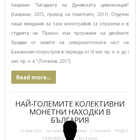
Хаарман “Загадката на Дунавската цивилизация"
(Хаарман, 2015, превод на Haarmann, 2011). Отделни
наши виждания за тази монография са отразени и в
студията ни “Принос към проучване на двойните
брадви от земите на североизточната част на
Балканския полуостров в периода от VI хил. пр. н. е. до I
хил. пр. н. е." (Топалов, 2017).
Read more...
НАЙ-ГОЛЕМИТЕ КОЛЕКТИВНИ
МОНЕТНИ НАХОДКИ В
БЪЛГАРИЯ
03 Май 2020
by
Николай Теодосиев
0 Comment
РАЗДЕЛ
"НУМИЗМАТИКА"
14274 Views