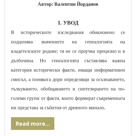
Автор: Валентин Йорданов
I
. УВОД
В историческите изследвания обикновено се
подценява значението на генеалогията на
владетелските родове; тя не се проучва прецизно и в
дълбочина. Но генеалогията съставлява важна
категория исторически факти, имащи информативен
смисъл, а понякога дори определящи за осъзнаването,
тълкуването, обобщаването и синтезирането на по-
големи групи от факти, които формират съвременната
ни представа за събития от древното минало.
Read more...