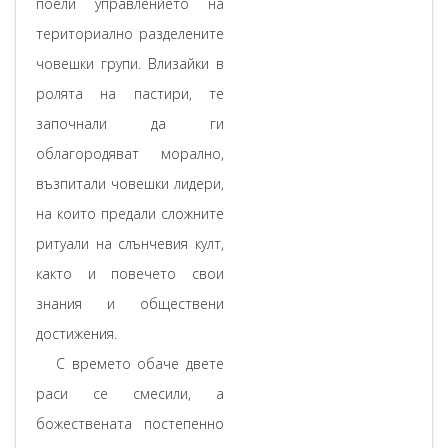
поели управлението на
териториално разделените
човешки групи. Влизайки в
ролята на пастири, те
започнали да ги
облагородяват морално,
възпитали човешки лидери,
на които предали сложните
ритуали на слънчевия култ,
както и повечето свои
знания и обществени
достижения.
С времето обаче двете
раси се смесили, а
божествената постепенно