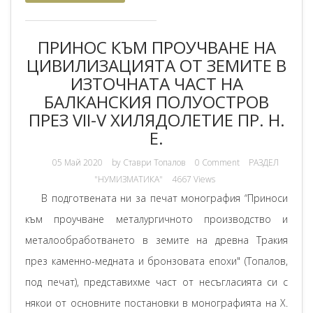
ПРИНОС КЪМ ПРОУЧВАНЕ НА
ЦИВИЛИЗАЦИЯТА ОТ ЗЕМИТЕ В
ИЗТОЧНАТА ЧАСТ НА
БАЛКАНСКИЯ ПОЛУОСТРОВ
ПРЕЗ VII-V ХИЛЯДОЛЕТИЕ ПР. Н.
Е.
05 Май 2020
by
Ставри Топалов
0 Comment
РАЗДЕЛ
"НУМИЗМАТИКА"
4667 Views
В подготвената ни за печат монография “Приноси
към проучване металургичното производство и
металообработването в земите на древна Тракия
през каменно-медната и бронзовата епохи" (Топалов,
под печат), представихме част от несъгласията си с
някои от основните постановки в монографията на Х.