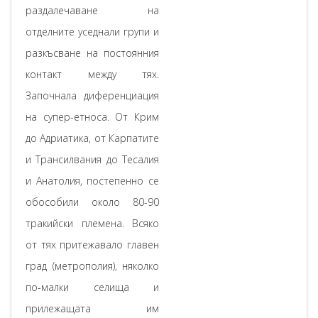
раздалечаване на
отделните уседнали групи и
разкъсване на постоянния
контакт между тях.
Започнала диференциация
на супер-етноса. От Крим
до Адриатика, от Карпатите
и Трансилвания до Тесалия
и Анатолия, постепенно се
обособили около 80-90
тракийски племена. Всяко
от тях притежавало главен
град (метрополия), няколко
по-малки селища и
прилежащата им