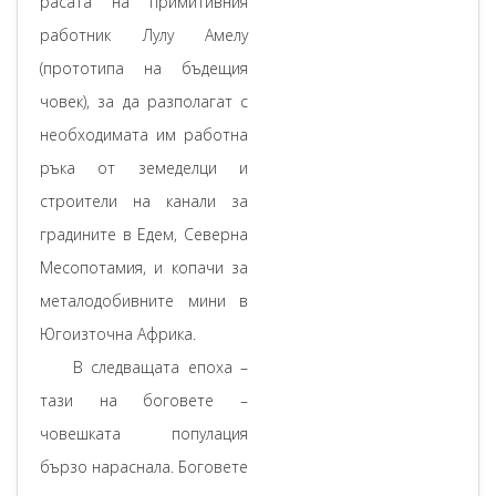
расата на примитивния
работник Лулу Амелу
(прототипа на бъдещия
човек), за да разполагат с
необходимата им работна
ръка от земеделци и
строители на канали за
градините в Едем, Северна
Месопотамия, и копачи за
металодобивните мини в
Югоизточна Африка.
В следващата епоха –
тази на боговете –
човешката популация
бързо нараснала. Боговете