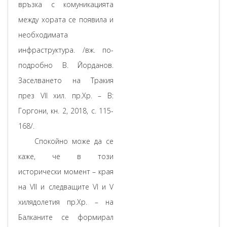
връзка с комуникацията
между хората се появила и
необходимата
инфраструктура. /вж. по-
подробно В. Йорданов.
Заселването на Тракия
през VII хил. пр.Хр. – В:
Горгони, кн. 2, 2018, с. 115-
168/.
Спокойно може да се
каже, че в този
исторически момент – края
на VII и следващите VI и V
хилядолетия пр.Хр. – на
Балканите се формирал