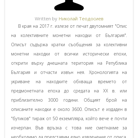
Written by
Николай Теодосиев
В края на 2017 г. излезе от печат двутомният "Опис
на колективните монетни находки от България".
Описът съдържа кратки съобщения за колективни
монетни находки от всички исторически епохи,
открити върху днешната територия на Република
България и отчасти извън нея. Хронологията на
укриване на находките обхваща времето от
предмонетната епоха до средата на ХХ в. или
приблизително 3000 години. Общият брой на
описаните находки е около 3600. Описът е издаден в
"бутиков" тираж от 50 екземпляра, който вече е почти
изчерпан. Във връзка с това ние сметнахме за
необходимо да представим едно извлечение от описа,