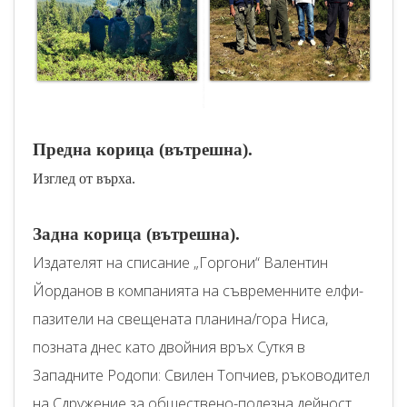
Предна корица
(
вътрешна
)
.
Изглед от върха.
Задна корица
(
вътрешна
)
.
Издателят на списание „Горгони“ Валентин
Йорданов в компанията на съвременните елфи-
пазители на свещената планина/гора Ниса,
позната днес като двойния връх Суткя в
Западните Родопи: Свилен Топчиев, ръководител
на Сдружение за обществено-полезна дейност