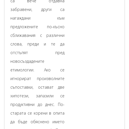
са вече отдавна
забравени, други са
нагаждани към
предложените по-късно
сближавания с различни
слова, преди и те да
отстъпят пред
новосъздадените
етимологии. Ако се
игнорират произволните
съпоставки, остават две
хипотези, запазили се
продуктивни до днес. По-
старата се корени в опита
да бъде обяснено името