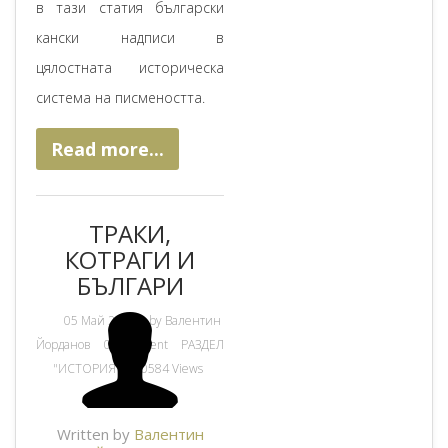
в тази статия български
кански надписи в
цялостната историческа
система на писмеността.
Read more...
ТРАКИ,
КОТРАГИ И
БЪЛГАРИ
05 Май 2020
by
Валентин
Йорданов
0 Comment
РАЗДЕЛ
"ИСТОРИЯ"
10584 Views
Written by
Валентин