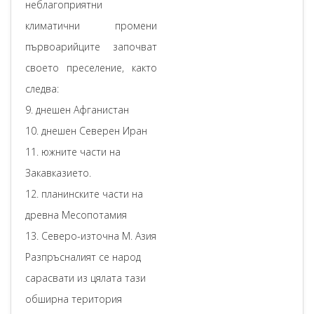
неблагоприятни
климатични промени
първоарийците започват
своето преселение, както
следва:
9. днешен Афганистан
10. днешен Северен Иран
11. южните части на
Закавказието.
12. планинските части на
древна Месопотамия
13. Северо-източна М. Азия
Разпръсналият се народ
сарасвати из цялата тази
обширна територия