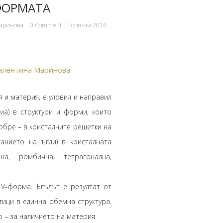
ФОРМАТА
аринова
0 Comment
Горгони 2016
алентина Маринова
и материя, е уловил и направил
а) в структури и форми, които
обре – в кристалните решетки на
анието на ъгли) в кристалната
на, ромбична, тетрагонална,
V-форма. Ъгълът е резултат от
ици в единна обемна структура.
 – за наличието на материя.