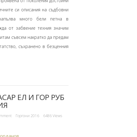
проявена от поколения достойни
тичните си описания на съдбовни
 запълва много бели петна в
ажда от забвение техния значим
питам съвсем накратко да предам
атство, съхранено в безценния
АСАР ЕЛ И ГОР РУБ
ИЯ
omment
Горгони 2016
6486 Views
Йорданов