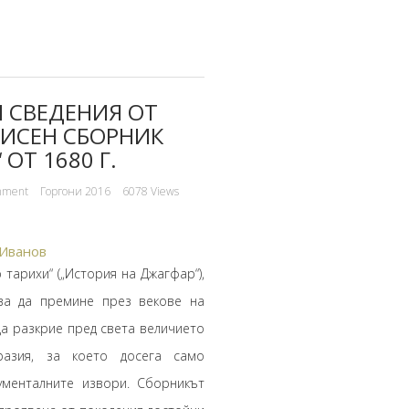
 СВЕДЕНИЯ ОТ
ПИСЕН СБОРНИК
ОТ 1680 Г.
mment
Горгони 2016
6078 Views
 Иванов
арихи“ („История на Джагфар“),
ява да премине през векове на
да разкрие пред света величието
разия, за което досега само
ументалните извори. Сборникът