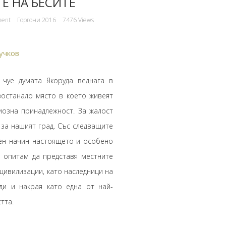
Е НА БЕСИТЕ
ment
Горгони 2016
7476 Views
учков
уе думата Якоруда веднага в
зостанало място в което живеят
иозна принадлежност. За жалост
за нашият град. Със следващите
ен начин настоящето и особено
 опитам да представя местните
 цивилизации, като наследници на
ди и накрая като една от най-
тта.