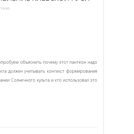
 Views
опробуем объяснить почему этот пантеон надо
факта должен учитывать контекст формирования
нании Солнечного культа и кто использовал это