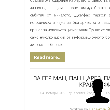
оцелява благодарение на жертвоготовността, 
личности, в защита на човешкия дух. С автен
събития от миналото, „Джагфар тарихи“
историческата наука за българите, като изв
принос за човешката цивилизация. Тук ще се о
само няколко щрихи от информационното бог
летописен сборник.
Read more...
ЗА ГЕР МАН, ПАН ЦАРЕВ, П
КРАЙ СОФ
04 Ноември 2019
by
Валентин Йорданов
0 C
Written by
Валентин 