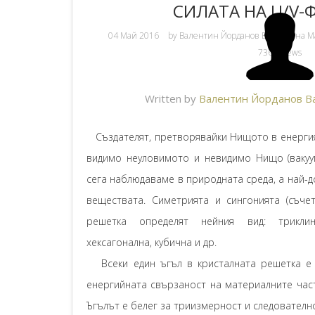
СИЛАТА НА U/V-
04 Май 2016
by
Валентин Йорданов Валентина М
7360 Views
Written by
Валентин Йорданов В
Създателят, претворявайки Нищото в енергия 
видимо неуловимото и невидимо Нищо (вакуум
сега наблюдаваме в природната среда, а най-д
веществата. Симетрията и сингонията (съчет
решетка определят нейния вид: триклин
хексагонална, кубична и др.
Всеки един ъгъл в кристалната решетка е 
енергийната свързаност на материалните част
Ъгълът е белег за триизмерност и следователно