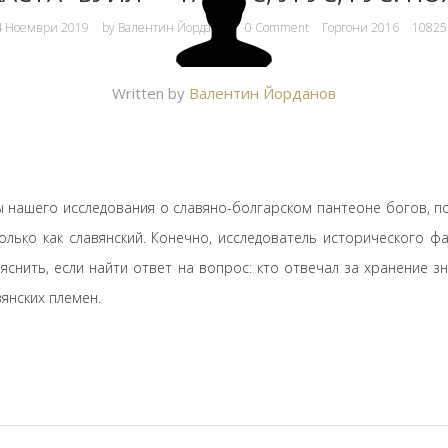
 Ноември 2019
by
Валентин Йорданов
0 Comment
Горгони 2016
10825
Written by
Валентин Йорданов
ы нашего исследования о славяно-болгарском пантеоне богов, п
только как славянский. Конечно, исследователь исторического 
яснить, если найти ответ на вопрос: кто отвечал за хранение з
янских племен.