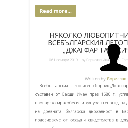
Read more...
НЯКОЛКО ЛЮБОПИТНИ
ВСЕБЪЛГАРСКИЯ ЛЕТО
„ДЖАГФАР ТАРИХИ“ 
06 Ноември 2019
by
Борислав Иванов
0 Co
Written by
Борислав
Всебългарският летописен сборник „Джагфар т
съставен от Бахши Иман през 1680 г., усп
варварско мракобесие и културен геноцид, за 
на древната българска държавност в Ев
подозирахме от оскъдни свидетелства в док