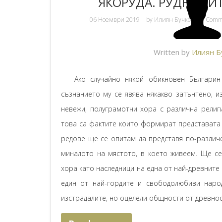
ЯКОРУДА. РУДНИЦИТ
06 Ноември 2019
by
Илиян Бучков
0 Com
Written by
Илиян Б
Ако случайно някой обикновен Българин ч
съзнанието му се явява някакво затънтено, и
невежи, полуграмотни хора с различна религ
това са фактите които формират представата 
редове ще се опитам да представя по-различ
миналото на мястото, в което живеем. Ще се
хора като наследници на една от най-древните
един от най-гордите и свободолюбиви наро
изстрадалите, но оцелели общности от древнос