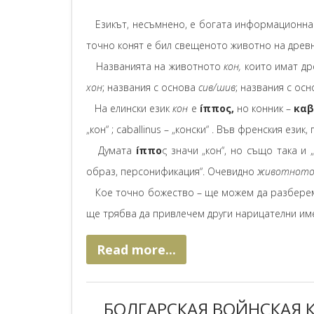
Езикът, несъмнено, е богата информационна б
точно конят е бил свещеното животно на древн
Названията на животното
кон,
които имат дре
хон
; названия с основа
сив/шив
; названия с ос
На елински език
кон
е
íππος,
но конник –
καβ
„кон“ ; caballinus – „конски“ . Във френския език
Думата
íππο
ς значи „кон“, но също така и 
образ, персонификация“. Очевидно
животното
Кое точно божество – ще можем да разберем,
ще трябва да привлечем други нарицателни им
Read more...
БОЛГАРСКАЯ ВОЙНСКАЯ КА