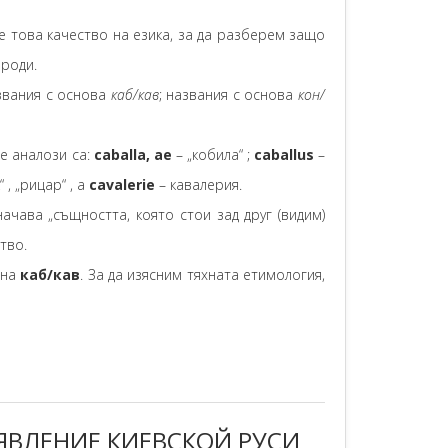
 това качество на езика, за да разберем защо
ароди.
азвания с основа
каб/кав
; названия с основа
кон/
те аналози са:
caballa, ae
– „кобила“ ;
caballus
–
 , „рицар“ , а
cavalerie
– кавалерия.
начава „същността, която стои зад друг (видим)
тво.
ена
каб/кав
. За да изясним тяхната етимология,
ПОЯВЛЕНИЕ КИЕВСКОЙ РУСИ