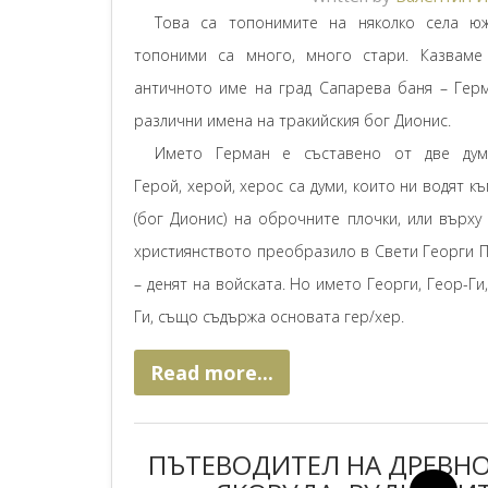
Това са топонимите на няколко села ю
топоними са много, много стари. Казваме
античното име на град Сапарева баня – Герм
различни имена на тракийския бог Дионис.
Името Герман е съставено от две думи: 
Герой, херой, херос са думи, които ни водят к
(бог Дионис) на оброчните плочки, или върху
християнството преобразило в Свети Георги П
– денят на войската. Но името Георги, Геор-Ги
Ги, също съдържа основата гер/хер.
Read more...
ПЪТЕВОДИТЕЛ НА ДРЕВНО