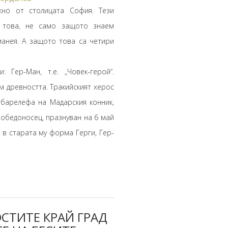
жно от столицата София. Тези
 това, не само защото знаем
анея. А защото това са четири
Гер-Ман, т.е. „Човек-герой“.
ъм древността. Тракийският херос
 барелефа на Мадарския конник,
обедоносец, празнуван на 6 май
, в старата му форма Герги, Гер-
СТИТЕ КРАЙ ГРАД