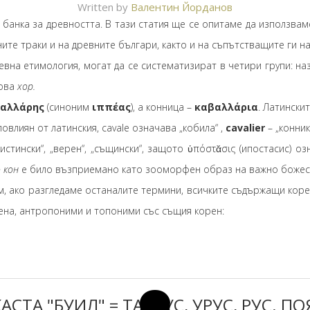
Written by
Валентин Йорданов
анка за древността. В тази статия ще се опитаме да използваме
ите траки и на древните българи, както и на съпътстващите ги н
вна етимология, могат да се систематизират в четири групи: н
нова
хор.
αλλάρης
(синоним
ιππέας
), а конница –
καβαλλάρια
. Латински
, повлиян от латинския, cavale означава „кобила“ ,
cavalier
– „конник“
„истински“, „верен“, „същински“, защото ὑπόστᾰσις (ипостасис) оз
 кон
е било възприемано като зооморфен образ на важно божес
 ако разгледаме останалите термини, всичките съдържащи кор
ена, антропоними и топоними със същия корен:
СТА "БУИЛ" = ТАУРУС, УРУС, РУС. 