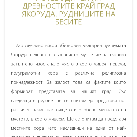
ДРЕВНОСТИТЕ КРАЙ ГРАД
ЯКОРУДА. РУДНИЦИТЕ НА
БЕСИТЕ
Ако случайно някой обикновен Българин чуе думата
Якоруда веднага в съзнанието му се явява някакво
затънтено, изостанало място в което живеят невежи,
полуграмотни хора с различна религиозна
принадлежност. За жалост това са фактите които
формират представата за нашият град. Със
следващите редове ще се опитам да представя по-
различен начин настоящето и особено миналото на
мястото, в което живеем. Ще се опитам да представя
местните хора като наследници на една от най-